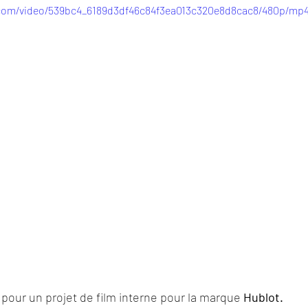
c.com/video/539bc4_6189d3df46c84f3ea013c320e8d8cac8/480p/mp4
 pour un projet de film interne pour la marque 
Hublot.