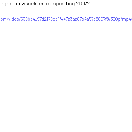
tégration visuels en compositing 2D 1/2
c.com/video/539bc4_97d2179de1f447a3aa87b4a57e8807f8/360p/mp4/