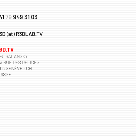
41
79
949 31 03
3D (at) R3DLAB.TV
3D.TV
.-C SALANSKY
2a RUE DES DÉLICES
203 GENÈVE - CH
UISSE