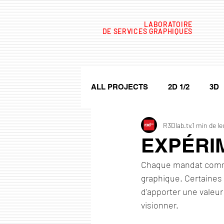
LABORATOIRE
DE SERVICES GRAPHIQUES
ALL PROJECTS
2D 1/2
3D
R3Dlab.tv
1 min de le
PROMOTION
After Effects
EXPÉRIM
Chaque mandat commen
graphique. Certaines 
d'apporter une valeur 
visionner. 