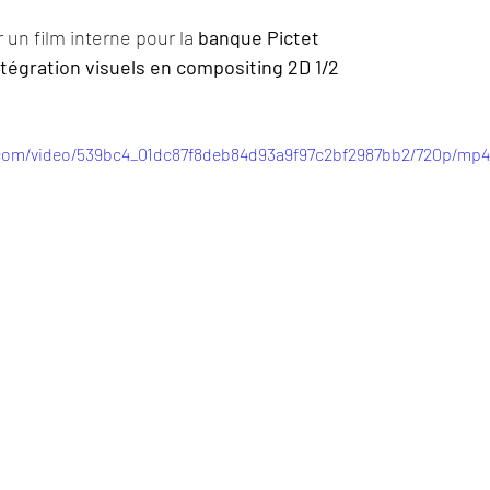
un film interne pour la 
banque Pictet 
ntégration visuels en compositing 2D 1/2
c.com/video/539bc4_01dc87f8deb84d93a9f97c2bf2987bb2/720p/mp4