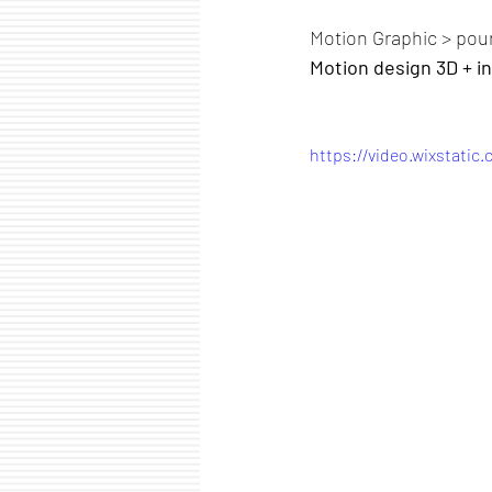
Motion Graphic > pour 
Motion design 3D + i
https://video.wixstati