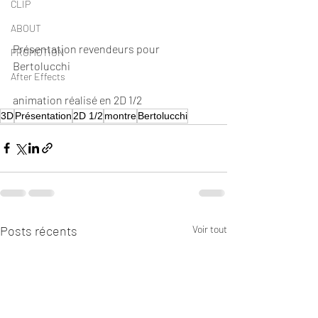
CLIP
ABOUT
Présentation revendeurs pour 
PROMOTION
Bertolucchi
After Effects
animation réalisé en 2D 1/2
3D
Présentation
2D 1/2
montre
Bertolucchi
Posts récents
Voir tout